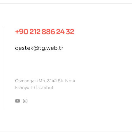
+90 212 886 24 32
destek@tg.web.tr
.
Osmangazi Mh. 3142 Sk. No:4
Esenyurt / İstanbul
contact@example.com