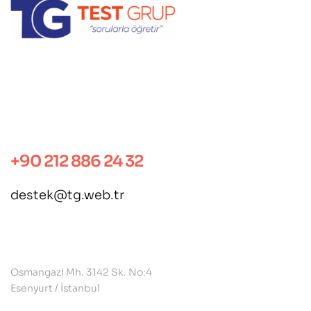
.
.
+90 212 886 24 32
destek@tg.web.tr
.
Osmangazi Mh. 3142 Sk. No:4
Esenyurt / İstanbul